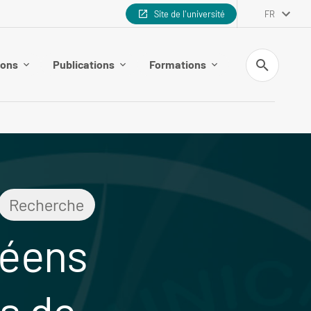
Site de l'université
FR
Recherche
ions
Publications
Formations
Recherche
péens
es de