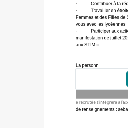
·
Contribuer à la ré
·
Travailler en étro
Femmes et des Filles de Sc
vous avec les lycéennes.
·
Participer aux act
manifestation de juillet 2
aux STIM »
La personn
e recrutée s’intègrera à l’a
de renseignements : seba