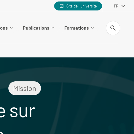
Site de l'université
FR
Recherche
ions
Publications
Formations
Mission
e sur
e