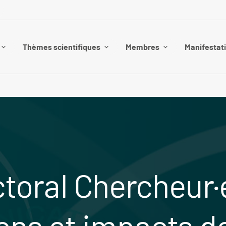
Thèmes scientifiques
Membres
Manifestat
toral Chercheur·
ions et impacts d