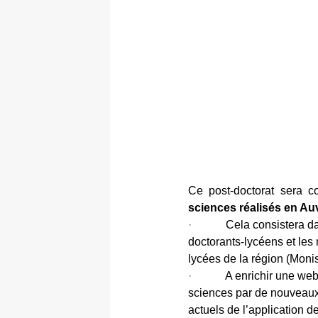
Ce post-doctorat sera co
sciences réalisés en A
·
Cela consistera d
doctorants-lycéens et le
lycées de la région (Monis
·
A enrichir une web
sciences par de nouveaux 
actuels de l’application d