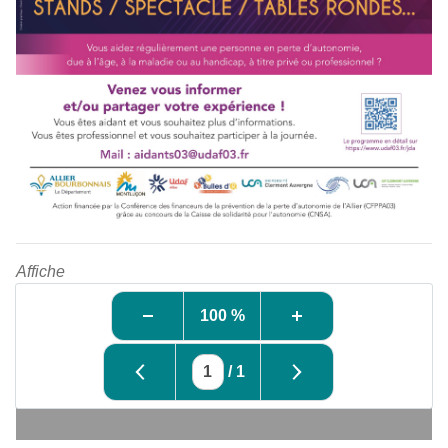
Affiche
100 %
/
1