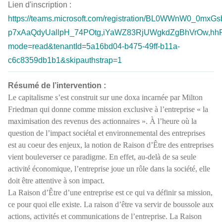
Lien d'inscription :
https://teams.microsoft.com/registration/BL0WWnW0_
p7xAaQdyUallpH_74POtg,iYaWZ83RjUWgkdZgBhVrOw,hhR
mode=read&tenantId=5a16bd04-b475-49ff-b11a-
c6c8359db1b1&skipauthstrap=1
Résumé de l’intervention :
Le capitalisme s’est construit sur une doxa incarnée par Milton
Friedman qui donne comme mission exclusive à l’entreprise « la
maximisation des revenus des actionnaires ». À l’heure où la
question de l’impact sociétal et environnemental des entreprises
est au coeur des enjeux, la notion de Raison d’Être des entreprises
vient bouleverser ce paradigme. En effet, au-delà de sa seule
activité économique, l’entreprise joue un rôle dans la société, elle
doit être attentive à son impact.
La Raison d’Être d’une entreprise est ce qui va définir sa mission,
ce pour quoi elle existe. La raison d’être va servir de boussole aux
actions, activités et communications de l’entreprise. La Raison