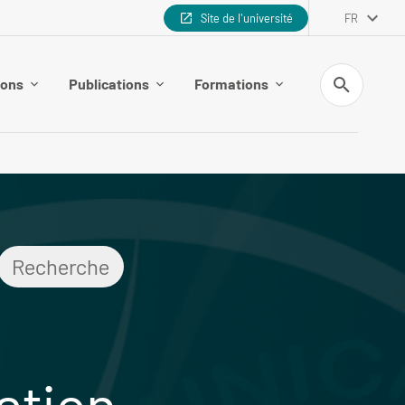
Site de l'université
FR
Recherche
ions
Publications
Formations
Recherche
ation