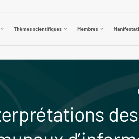
Thèmes scientifiques
Membres
Manifestat
terprétations des
unaux d’inform