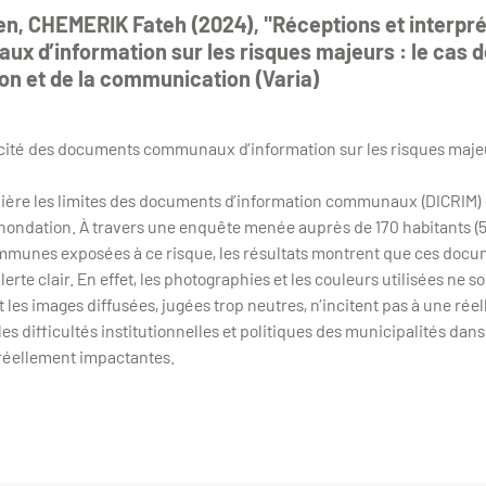
, CHEMERIK Fateh (2024), "Réceptions et interpré
 d’information sur les risques majeurs : le cas d
ion et de la communication (Varia)
ficacité des documents communaux d’information sur les risques maj
ière les limites des documents d’information communaux (DICRIM)
’inondation. À travers une enquête menée auprès de 170 habitants (5
ommunes exposées à ce risque, les résultats montrent que ces docu
erte clair. En effet, les photographies et les couleurs utilisées ne
t les images diffusées, jugées trop neutres, n’incitent pas à une rée
les difficultés institutionnelles et politiques des municipalités dan
réellement impactantes.