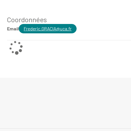
Coordonnées
Email
Frederic.GRACIA@uca.fr