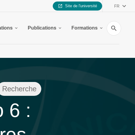
Site de l'université
FR
Recherche
ations
Publications
Formations
Recherche
 6 :
res