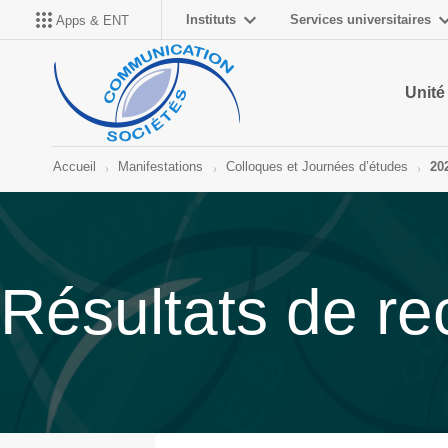
Instituts
Services universitaires
Apps & ENT
Unité
Accueil
Manifestations
Colloques et Journées d’études
20
Résultats de r